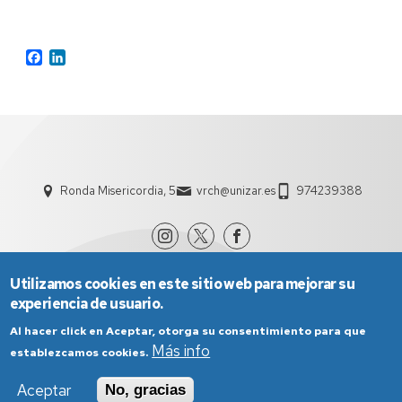
Facebook
LinkedIn
Ronda Misericordia, 5
vrch@unizar.es
974239388
Utilizamos cookies en este sitio web para mejorar su
experiencia de usuario.
Al hacer click en Aceptar, otorga su consentimiento para que
Más info
establezcamos cookies.
Aviso Legal
Condiciones generales de uso
Aceptar
No, gracias
Política de Privacidad
Política de Cookies